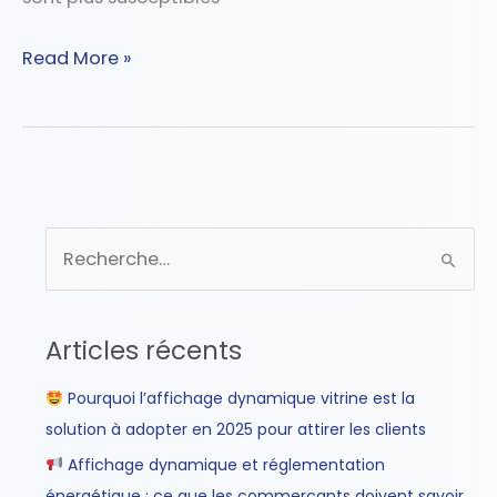
Read More »
R
e
c
Articles récents
h
e
Pourquoi l’affichage dynamique vitrine est la
r
solution à adopter en 2025 pour attirer les clients
c
Affichage dynamique et réglementation
h
énergétique : ce que les commerçants doivent savoir