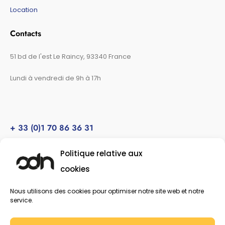
Location
Contacts
51 bd de l'est Le Raincy, 93340 France
Lundi à vendredi de 9h à 17h
+ 33 (0)1 70 86 36 31
Appel gratuit
Politique relative aux
cookies
F
I
a
n
c
s
Nous utilisons des cookies pour optimiser notre site web et notre
apedro@ads-ad.fr
service.
e
t
b
a
o
g
© 2020-2025 Tous droits réservés à ADN DIGITAL SOLUTION.