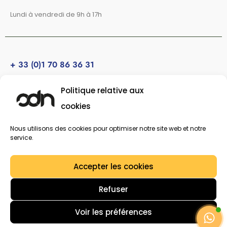
Lundi à vendredi de 9h à 17h
+ 33 (0)1 70 86 36 31
Appel gratuit
Politique relative aux
cookies
F
I
a
n
c
s
Nous utilisons des cookies pour optimiser notre site web et notre
apedro@ads-ad.fr
service.
e
t
b
a
o
g
© 2020-2025 Tous droits réservés à ADN DIGITAL SOLUTION.
Accepter les cookies
o
r
k
a
Refuser
-
m
f
Voir les préférences