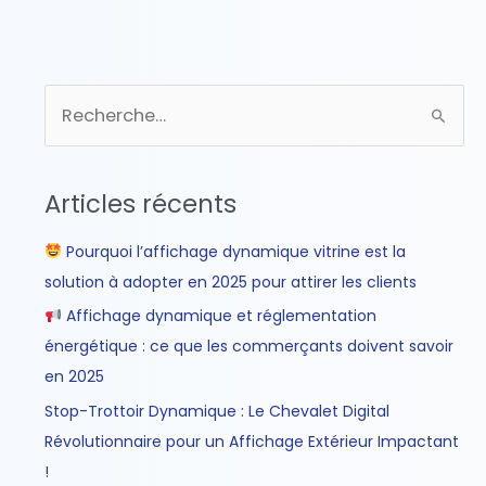
R
e
c
Articles récents
h
e
Pourquoi l’affichage dynamique vitrine est la
r
solution à adopter en 2025 pour attirer les clients
c
Affichage dynamique et réglementation
h
énergétique : ce que les commerçants doivent savoir
e
en 2025
r
Stop-Trottoir Dynamique : Le Chevalet Digital
Révolutionnaire pour un Affichage Extérieur Impactant
:
!